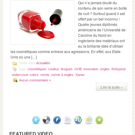
Qui n’a jamais douté du
contenu de son verre en boîte
de nuit ? Surtout quand il est
offert par un bel inconnu !
Quatre jeunes diplômés
américains de l’Université de
Caroline du Nord en
ingénierie des matériaux ont
eu la brillante idée d’utiliser
les cosmétiques comme entrave aux agressions. En effet, aux Etats-
Unis où une […]
Publié dans
Actualités
Tags:
cosmétiques
,
couleur
,
drogues
,
GHB
,
innovation
,
ongles
,
Rohypnol
,
undercover colors
,
vernis
,
vernis à ongles
,
Xanax
Aucun commentaire »
Lire la suite »
FEATURED VIDEO