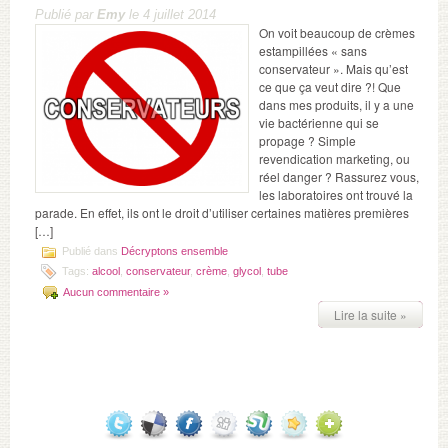
Publié par
Emy
le 4 juillet 2014
On voit beaucoup de crèmes
estampillées « sans
conservateur ». Mais qu’est
ce que ça veut dire ?! Que
dans mes produits, il y a une
vie bactérienne qui se
propage ? Simple
revendication marketing, ou
réel danger ? Rassurez vous,
les laboratoires ont trouvé la
parade. En effet, ils ont le droit d’utiliser certaines matières premières
[…]
Publié dans
Décryptons ensemble
Tags:
alcool
,
conservateur
,
crème
,
glycol
,
tube
Aucun commentaire »
Lire la suite »