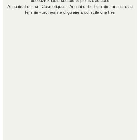
découvrez leurs secrets et pleins d'astuces
Annuaire Femina - Cosmétiques
-
Annuaire Bio Féminin
-
annuaire au
féminin
-
prothésiste ongulaire à domicile chartres