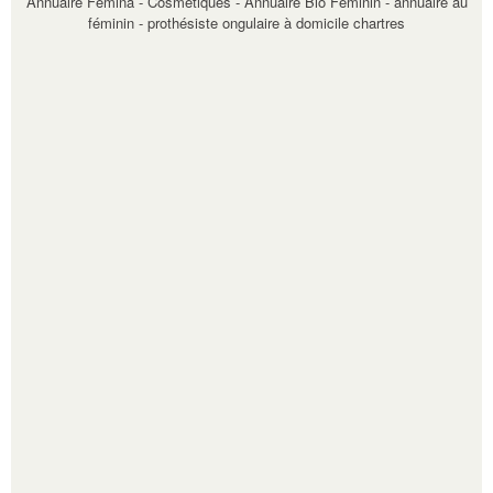
Annuaire Femina - Cosmétiques
-
Annuaire Bio Féminin
-
annuaire au
féminin
-
prothésiste ongulaire à domicile chartres