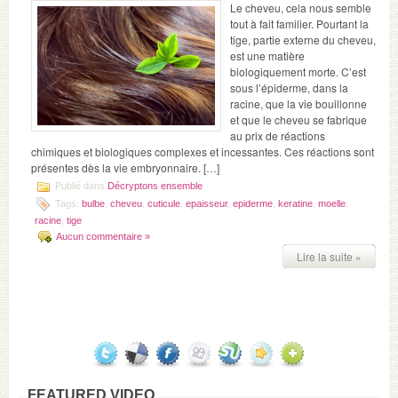
Le cheveu, cela nous semble
tout à fait familier. Pourtant la
tige, partie externe du cheveu,
est une matière
biologiquement morte. C’est
sous l’épiderme, dans la
racine, que la vie bouillonne
et que le cheveu se fabrique
au prix de réactions
chimiques et biologiques complexes et incessantes. Ces réactions sont
présentes dès la vie embryonnaire. […]
Publié dans
Décryptons ensemble
Tags:
bulbe
,
cheveu
,
cuticule
,
epaisseur
,
epiderme
,
keratine
,
moelle
,
racine
,
tige
Aucun commentaire »
Lire la suite »
FEATURED VIDEO