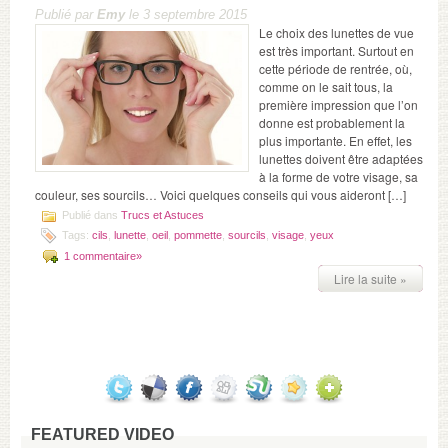
Publié par
Emy
le 3 septembre 2015
Le choix des lunettes de vue
est très important. Surtout en
cette période de rentrée, où,
comme on le sait tous, la
première impression que l’on
donne est probablement la
plus importante. En effet, les
lunettes doivent être adaptées
à la forme de votre visage, sa
couleur, ses sourcils… Voici quelques conseils qui vous aideront […]
Publié dans
Trucs et Astuces
Tags:
cils
,
lunette
,
oeil
,
pommette
,
sourcils
,
visage
,
yeux
1 commentaire»
Lire la suite »
FEATURED VIDEO