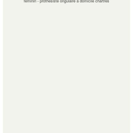
féminin
-
prothésiste ongulaire à domicile chartres