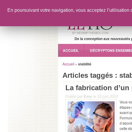
En poursuivant votre navigation, vous acceptez l’utilisation 
De la conception aux nouveautés pr
ACCUEIL
DÉCRYPTONS ENSEMB
Accueil
»
stabilité
Articles taggés : stab
La fabrication d’un
Publié par
Emy
le 19 juin 2014
Vous vo
étapes 
avant q
Formulat
d’abord
cette é