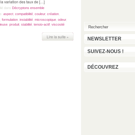
a variation des taux de […]
lié dans
Décryptons ensemble
s:
aspect
,
compatibilité
,
couleur
,
création
,
,
formulation
,
instabilité
,
microscopique
,
odeur
,
leuse
,
produit
,
stabilité
,
tensio-actif
,
viscosité
Lire la suite »
NEWSLETTER
SUIVEZ-NOUS !
DÉCOUVREZ