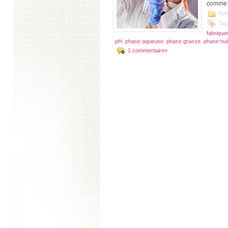
comme l
Pub
Tag
fabriquer
pH
,
phase aqueuse
,
phase grasse
,
phase hui
1 commentaire»